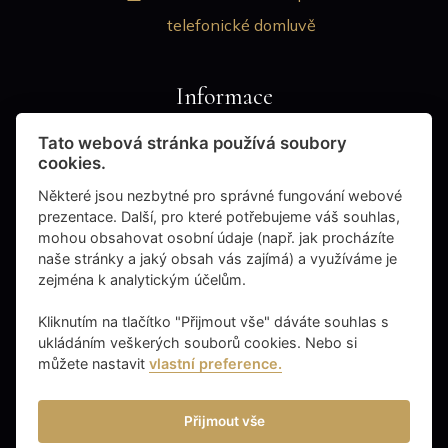
telefonické domluvě
Informace
Tato webová stránka používá soubory
Obchodní podmínky
cookies.
Používání cookies
Některé jsou nezbytné pro správné fungování webové
Zásady ochrany osobních údajů
prezentace. Další, pro které potřebujeme váš souhlas,
mohou obsahovat osobní údaje (např. jak procházíte
naše stránky a jaký obsah vás zajímá) a využíváme je
Můj účet
zejména k analytickým účelům.
Kliknutím na tlačítko "Přijmout vše" dáváte souhlas s
Přihlášení
ukládáním veškerých souborů cookies. Nebo si
Registrace
můžete nastavit
vlastní preference.
Zapomenuté heslo
Přijmout vše